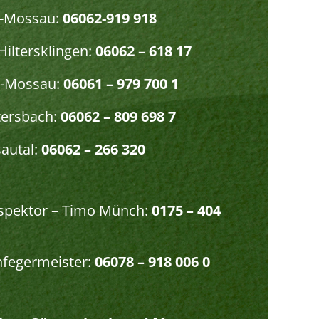
r-Mossau:
06062-919 918
Hiltersklingen:
06062 – 618 17
r-Mossau:
06061 – 979 700 1
ersbach:
06062 – 809 698 7
autal:
06062 – 266 320
pektor – Timo Münch:
0175 – 404
nfegermeister:
06078 – 918 006 0