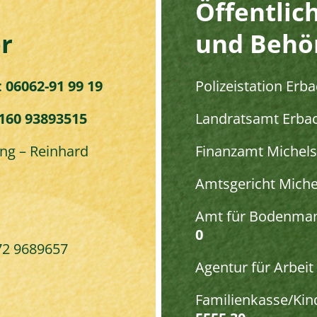
Öffentlic
r
und Behö
:
06062-91 99 19
Polizeistation Erba
160 93893515
Landratsamt Erbac
ng – Reinhard
Finanzamt Michels
Amtsgericht Miche
Amt für Bodenma
0
72 9689657
Agentur für Arbeit
Familienkasse/Kin