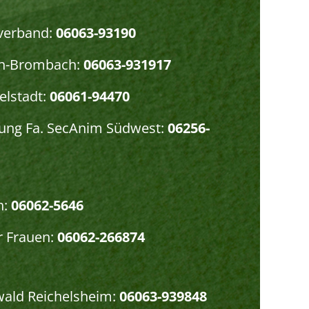
verband:
06063-93190
ch-Brombach:
06063-931917
lstadt:
06061-94470
gung Fa. SecAnim Südwest:
06256-
h:
06062-5646
r Frauen:
06062-266874
wald Reichelsheim:
06063-939848