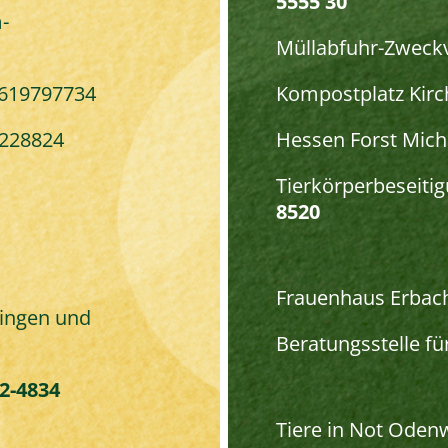
5555 30
-
Müllabfuhr-Zweck
619797734
Kompostplatz Kir
228824
Hessen Forst Miche
Tierkörperbeseiti
8520
Frauenhaus Erbac
lingen und
Beratungsstelle fü
2-4834
Tiere in Not Oden