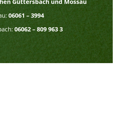
chen Güttersbach und Mossau
au:
06061 – 3994
bach:
06062 – 809 963 3