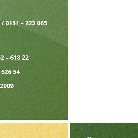
 / 0151 – 223 065
2 – 618 22
 626 54
22909