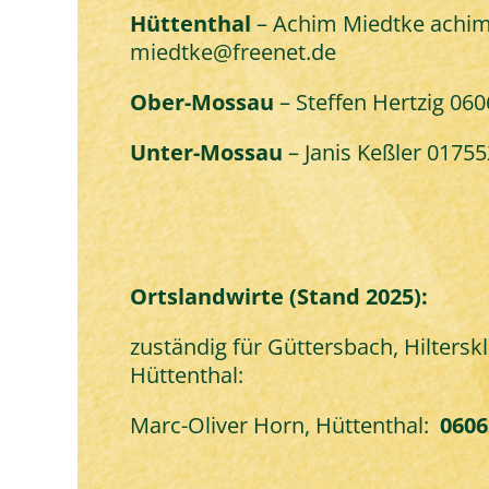
Hüttenthal
– Achim Miedtke
achim
miedtke@freenet.de
Ober-Mossau
– Steffen Hertzig
060
Unter-Mossau
– Janis Keßler
01755
Ortslandwirte (Stand 2025):
zuständig für Güttersbach, Hiltersk
Hüttenthal:
Marc-Oliver Horn, Hüttenthal:
0606