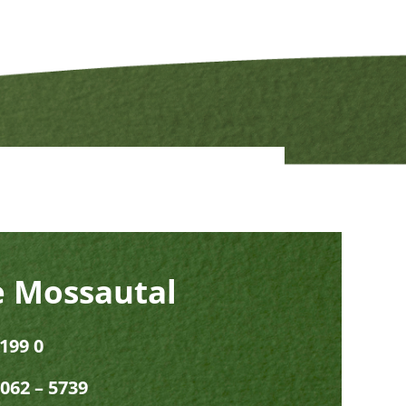
 Mossautal
199 0
062 – 5739