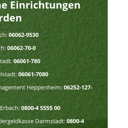
he Einrichtungen
rden
ch:
06062-9530
h:
06062-70-0
tadt:
06061-780
lstadt:
06061-7080
nagement Heppenheim:
06252-127-
 Erbach:
0800-4 5555 00
dergeldkasse Darmstadt:
0800-4