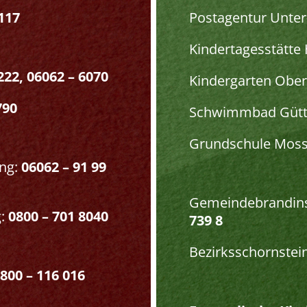
117
Postagentur Unte
Kindertagesstätte 
222, 06062 – 6070
Kindergarten Obe
790
Schwimmbad Gütt
Grundschule Moss
ng:
06062 – 91 99
Gemeindebrandins
g:
0800 – 701 8040
739 8
Bezirksschornstei
800 – 116 016