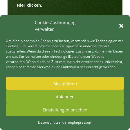
Hier klicken.
Cookie-Zustimmung
verwalten
13.10.2025
Um dir ein optimales Erlebnis zu bieten, verwenden wir Technologien wie
Cookies, um Geräteinformationen zu speichern und/oder darauf
Lyrik-Lesung mit Ingrid Thiel
zuzugreifen. Wenn du diesen Technologien zustimmst, können wir Daten
wie das Surfverhalten oder eindeutige IDs auf dieser Website
verarbeiten. Wenn du deine Zustimmung nicht erteilst oder zurückziehst,
Ort:
DGH Güttersbach
können bestimmte Merkmale und Funktionen beeinträchtigt werden.
Beginn:
Uhr
Ende ca. :
Uhr
Akzeptieren
Ablehnen
Einstellungen ansehen
Datenschutzerklärung
Impressum