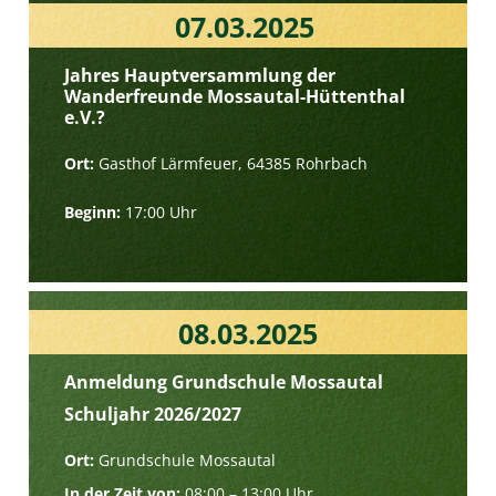
07.03.2025
Jahres Hauptversammlung der
Wanderfreunde Mossautal-Hüttenthal
e.V.?
Ort:
Gasthof Lärmfeuer, 64385 Rohrbach
Beginn:
17:00 Uhr
08.03.2025
Anmeldung Grundschule Mossautal
Schuljahr 2026/2027
Ort:
Grundschule Mossautal
In der Zeit von:
08:00 – 13:00 Uhr